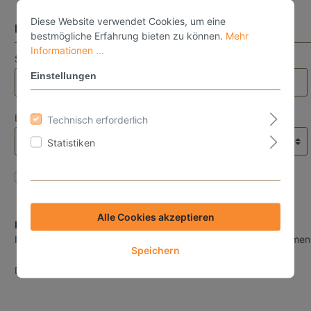
Diese Website verwendet Cookies, um eine
Ihre Adresse
bestmögliche Erfahrung bieten zu können.
Mehr
Informationen ...
Straße und Hausnummer*
Einstellungen
Land*
Technisch erforderlich
Statistiken
Die Lieferadresse weicht von der Rechnungsadresse ab.
Alle Cookies akzeptieren
Datenschutz
Ich habe die
Datenschutzbestimmungen
zur Kenntnis genommen
Speichern
Die mit einem Stern (*) markierten Felder sind Pflichtfelder.