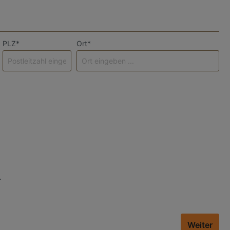
PLZ*
Ort*
.
Weiter